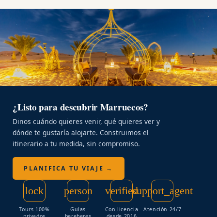
¿Listo para descubrir Marruecos?
Dinos cuándo quieres venir, qué quieres ver y
dónde te gustaría alojarte. Construimos el
itinerario a tu medida, sin compromiso.
PLANIFICA TU VIAJE →
lock
person
verified
support_agent
Tours 100%
Guías
Con licencia
Atención 24/7
privados
bereberes
desde 2016