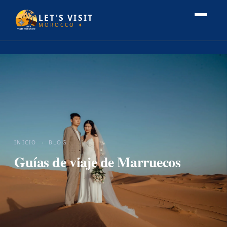
LET'S VISIT
MOROCCO ✦
INICIO
›
BLOG
Guías de viaje de Marruecos